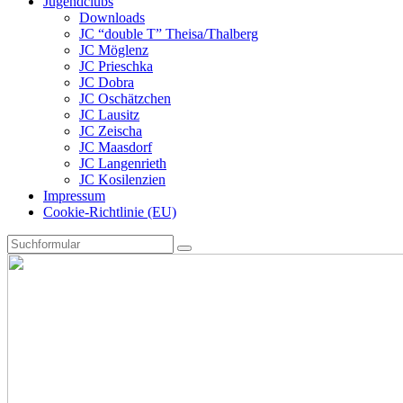
Jugendclubs
Downloads
JC “double T” Theisa/Thalberg
JC Möglenz
JC Prieschka
JC Dobra
JC Oschätzchen
JC Lausitz
JC Zeischa
JC Maasdorf
JC Langenrieth
JC Kosilenzien
Impressum
Cookie-Richtlinie (EU)
Search