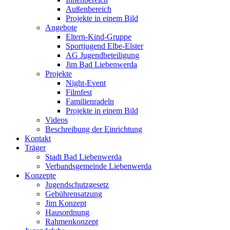
Außenbereich
Projekte in einem Bild
Angebote
Eltern-Kind-Gruppe
Sportjugend Elbe-Elster
AG Jugendbeteiligung
Jim Bad Liebenwerda
Projekte
Night-Event
Filmfest
Familienradeln
Projekte in einem Bild
Videos
Beschreibung der Einrichtung
Kontakt
Träger
Stadt Bad Liebenwerda
Verbandsgemeinde Liebenwerda
Konzepte
Jugendschutzgesetz
Gebührensatzung
Jim Konzept
Hausordnung
Rahmenkonzept