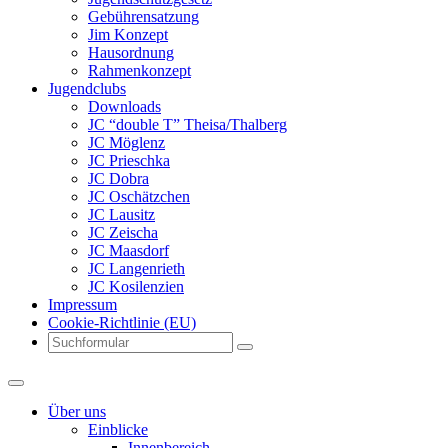
Gebührensatzung
Jim Konzept
Hausordnung
Rahmenkonzept
Jugendclubs
Downloads
JC “double T” Theisa/Thalberg
JC Möglenz
JC Prieschka
JC Dobra
JC Oschätzchen
JC Lausitz
JC Zeischa
JC Maasdorf
JC Langenrieth
JC Kosilenzien
Impressum
Cookie-Richtlinie (EU)
Search
Über uns
Einblicke
Innenbereich