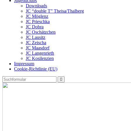
Jugendclubs
Downloads
JC “double T” Theisa/Thalberg
JC Möglenz
JC Prieschka
JC Dobra
JC Oschätzchen
JC Lausitz
JC Zeischa
JC Maasdorf
JC Langenrieth
JC Kosilenzien
Impressum
Cookie-Richtlinie (EU)
Search