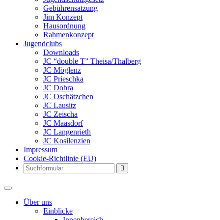
Gebührensatzung
Jim Konzept
Hausordnung
Rahmenkonzept
Jugendclubs
Downloads
JC “double T” Theisa/Thalberg
JC Möglenz
JC Prieschka
JC Dobra
JC Oschätzchen
JC Lausitz
JC Zeischa
JC Maasdorf
JC Langenrieth
JC Kosilenzien
Impressum
Cookie-Richtlinie (EU)
Search
Über uns
Einblicke
Innenbereich