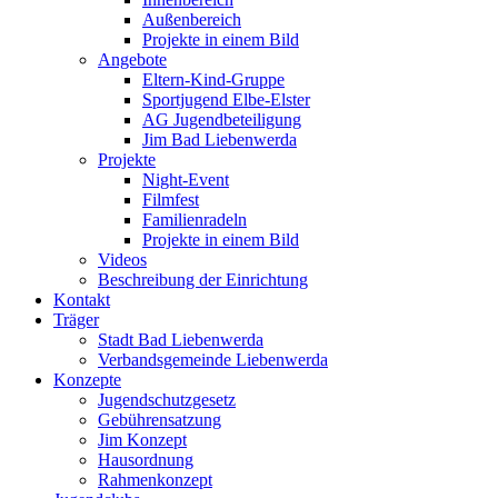
Außenbereich
Projekte in einem Bild
Angebote
Eltern-Kind-Gruppe
Sportjugend Elbe-Elster
AG Jugendbeteiligung
Jim Bad Liebenwerda
Projekte
Night-Event
Filmfest
Familienradeln
Projekte in einem Bild
Videos
Beschreibung der Einrichtung
Kontakt
Träger
Stadt Bad Liebenwerda
Verbandsgemeinde Liebenwerda
Konzepte
Jugendschutzgesetz
Gebührensatzung
Jim Konzept
Hausordnung
Rahmenkonzept