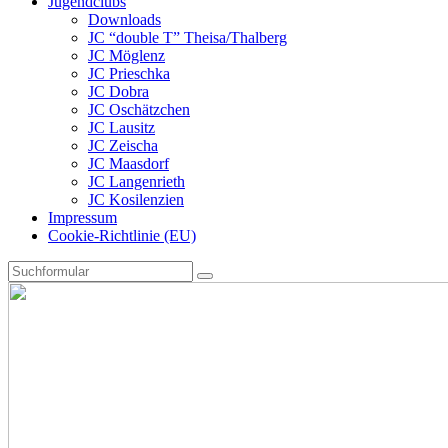
Jugendclubs
Downloads
JC “double T” Theisa/Thalberg
JC Möglenz
JC Prieschka
JC Dobra
JC Oschätzchen
JC Lausitz
JC Zeischa
JC Maasdorf
JC Langenrieth
JC Kosilenzien
Impressum
Cookie-Richtlinie (EU)
Search