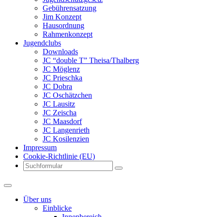
Gebührensatzung
Jim Konzept
Hausordnung
Rahmenkonzept
Jugendclubs
Downloads
JC “double T” Theisa/Thalberg
JC Möglenz
JC Prieschka
JC Dobra
JC Oschätzchen
JC Lausitz
JC Zeischa
JC Maasdorf
JC Langenrieth
JC Kosilenzien
Impressum
Cookie-Richtlinie (EU)
Search
Über uns
Einblicke
Innenbereich