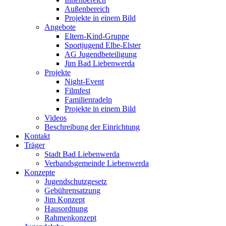
Außenbereich
Projekte in einem Bild
Angebote
Eltern-Kind-Gruppe
Sportjugend Elbe-Elster
AG Jugendbeteiligung
Jim Bad Liebenwerda
Projekte
Night-Event
Filmfest
Familienradeln
Projekte in einem Bild
Videos
Beschreibung der Einrichtung
Kontakt
Träger
Stadt Bad Liebenwerda
Verbandsgemeinde Liebenwerda
Konzepte
Jugendschutzgesetz
Gebührensatzung
Jim Konzept
Hausordnung
Rahmenkonzept